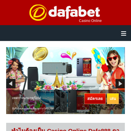
Casino Online
เทศกาลเกมฤดูร้อน!
สมัครเลย
เล่น
ลุ้นรับข้อเสนอสุดตื่นเต้นและรางวัลสุดเจ๋ง!
ทำไมต้องเป็น Casino Online Dafa888 ดา