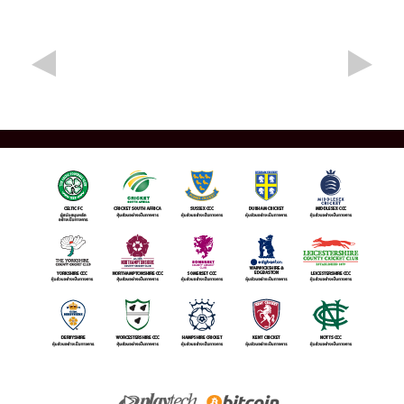
ดาฟา888 – รูเล็ต ออนไลน์
ดาฟา888 – ดีเสิร์ต เทรเชอ
ดาฟา888 – กลเม็ดทีเด็ด
คาสิโนเกมส์
ร์ เกมสล็อตสุดมันส์
พิชิตรูเล็ตออนไลน์