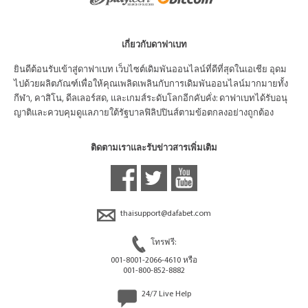
เกี่ยวกับดาฟาเบท
ยินดีต้อนรับเข้าสู่ดาฟาเบท เว็บไซต์เดิมพันออนไลน์ที่ดีที่สุดในเอเชีย อุดม
ไปด้วยผลิตภัณฑ์เพื่อให้คุณเพลิดเพลินกับการเดิมพันออนไลน์มากมายทั้ง
กีฬา, คาสิโน, ดีลเลอร์สด, และเกมส์ระดับโลกอีกคับคั่ง: ดาฟาเบทได้รับอนุ
ญาติและควบคุมดูแลภายใต้รัฐบาลฟิลิปปินส์ตามข้อตกลงอย่างถูกต้อง
ติดตามเราและรับข่าวสารเพิ่มเติม
thaisupport@dafabet.com
โทรฟรี:
001-8001-2066-4610 หรือ
001-800-852-8882
24/7 Live Help