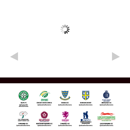
ดาฟา888 – รูเล็ต ออนไลน์
ดาฟา888 – ดีเสิร์ต เทรเชอ
ดาฟา888 – กลเม็ดทีเด็ด
คาสิโนเกมส์
ร์ เกมสล็อตสุดมันส์
พิชิตรูเล็ตออนไลน์