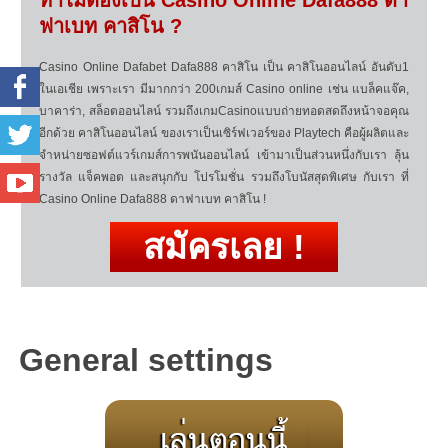
ฟาเบท คาสิโน ?
Casino Online Dafabet Dafa888 คาสิโน เป็น คาสิโนออนไลน์ อันดับ1
ในเอเชีย เพราะเรา มีมากกว่า 200เกมส์ Casino online เช่น แบล็คแจ๊ค,
บาคาร่า, สล็อตออนไลน์ รวมถึงเกมCasinoแบบถ่ายทอดสดถึงหน้าจอคุณ
อีกด้วย คาสิโนออนไลน์ ของเราเป็นเซิร์ฟเวอร์ของ Playtech คือผู้ผลิตและ
จำหน่ายซอฟต์แวร์เกมส์การพนันออนไลน์ เข้ามาเป็นส่วนหนึ่งกับเรา ลุ้น
รางวัล แจ็คพอต และสนุกกับ โปรโมชั่น รวมถึงโบนัสสุดพิเศษ กับเรา ที่
Casino Online Dafa888 ดาฟาเบท คาสิโน !
สมัครเลย !
General settings