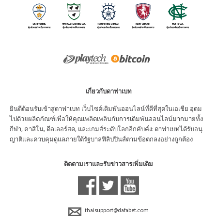
เกี่ยวกับดาฟาเบท
ยินดีต้อนรับเข้าสู่ดาฟาเบท เว็บไซต์เดิมพันออนไลน์ที่ดีที่สุดในเอเชีย อุดม
ไปด้วยผลิตภัณฑ์เพื่อให้คุณเพลิดเพลินกับการเดิมพันออนไลน์มากมายทั้ง
กีฬา, คาสิโน, ดีลเลอร์สด, และเกมส์ระดับโลกอีกคับคั่ง: ดาฟาเบทได้รับอนุ
ญาติและควบคุมดูแลภายใต้รัฐบาลฟิลิปปินส์ตามข้อตกลงอย่างถูกต้อง
ติดตามเราและรับข่าวสารเพิ่มเติม
thaisupport@dafabet.com