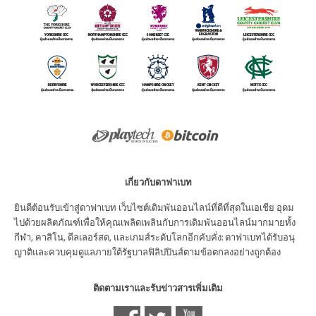
เกี่ยวกับดาฟาเบท
ยินดีต้อนรับเข้าสู่ดาฟาเบท เว็บไซต์เดิมพันออนไลน์ที่ดีที่สุดในเอเชีย อุดม
ไปด้วยผลิตภัณฑ์เพื่อให้คุณเพลิดเพลินกับการเดิมพันออนไลน์มากมายทั้ง
กีฬา, คาสิโน, ดีลเลอร์สด, และเกมส์ระดับโลกอีกคับคั่ง: ดาฟาเบทได้รับอนุ
ญาติและควบคุมดูแลภายใต้รัฐบาลฟิลิปปินส์ตามข้อตกลงอย่างถูกต้อง
ติดตามเราและรับข่าวสารเพิ่มเติม