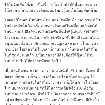
ได้โบนัสเพิ่มก็ยิ่งมากขึ้นเรื่อยๆ โดยโบนัสที่ดีนั้นนอกจากจะ
ให้เงินมากมายแล้ว จะต้องมีข้อจัดต่อผู้เล่นให้น้อยที่สุดด้วย
โดยคาสิโนออนไลน์ส่วนใหญ่มักจะตั้งเงื่อนไขก่อนการได้รับ
โบนัสเหล่านั้น โดยเริ่มจากระบุว่าเกมส์ไหนที่เล่นแล้วจะได้
โบนัส รวมไปถึงจำนวนเงินเดิมพันขั้นต่ำที่ผู้เล่นต้องใช้ให้ถึง
จึงจะสามารถถอนเงินออกไปใช้จริงได้ ซึ่งมีคาสิโนออนไลน์
อยู่ไม่น้อยที่มีข้อจำกัดเยอะมากจนผู้เล่นหลายรายไม่อาจทำ
ตามเงื่อนไขเหล่านั้นในเวลาที่กำหนด ทำให้พลาดโบนัสไป
ในที่สุด ฉะนั้นแล้วโบนัสบาคาร่าที่ดีจะต้องให้ผู้เล่นได้รับ
โบนัสโดยไม่มีข้อจำกัดที่ยากเกินไป
เมื่อท่านคิดจะลงเล่นบาคาร่าออนไลน์เพื่อรับโบนัส สิ่งแรกที่
ต้องทำก็คือการเช็คดูว่าคาสิโนออนไลน์ที่ใดที่อนุญาตให้
เล่นบาคาร่าเพื่อรับโบนัสได้บ้าง เพราะมีผู้ให้บริการไม่น้อยที่
ไม่นับบาคาร่าเป็นเกมส์ที่ใช้ในการเคลียร์เงื่อนไขเพื่อรับ
โบนัส อย่างไรก็ตามเจ้าที่ให้โบนัสจากการเล่นบาคาร่าก็ยังมี
อยู่ แต่ปัญหาเดียวก็คือคาสิโนออนไลน์เหล่านี้มักจะมีเงินขั้น