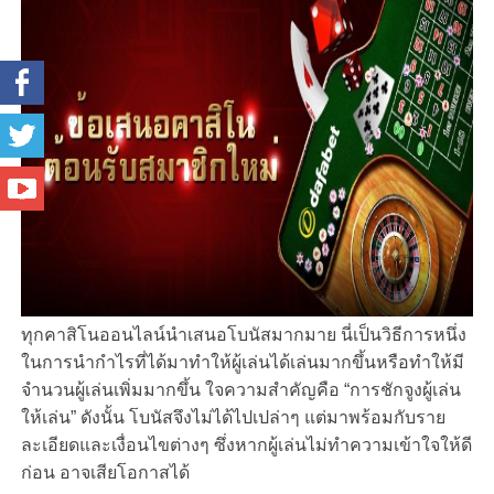
ทุกคาสิโนออนไลน์นำเสนอโบนัสมากมาย นี่เป็นวิธีการหนึ่ง
ในการนำกำไรที่ได้มาทำให้ผู้เล่นได้เล่นมากขึ้นหรือทำให้มี
จำนวนผู้เล่นเพิ่มมากขึ้น ใจความสำคัญคือ “การชักจูงผู้เล่น
ให้เล่น”
ดังนั้น โบนัสจึงไม่ได้ไปเปล่าๆ แต่มาพร้อมกับราย
ละเอียดและเงื่อนไขต่างๆ ซึ่งหากผู้เล่นไม่ทำความเข้าใจให้ดี
ก่อน อาจเสียโอกาสได้