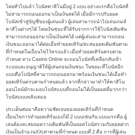
โดยทั่วไปแล้ว โบนัสคาสิโนมีอยู่ 2 แบบ อย่างแรกคือโบนัสที่
ไม่สามารถถอนออกมาเป็นเงินสดได้ เมื่อมีการปรับยอด
โบนัสเข้าสู่บัญชีของผู้เล่นแล้ว ผู้เล่นสามารถนำไปเล่นเกมส์
คาสิโนต่างๆได้ โดยเงินชนะที่ได้รับจากการใช้โบนัสเดิมพัน
สามารถถอนออกมาเป็นเงินสดได้ แต่ผู้เล่นจะสามารถถอน
เงินชนะออกมาได้ต่อเมื่อทำยอดเทิร์น/สะสมยอดเดิมพันตาม
ที่กำหนดในเงื่อนไขไว้ครบแล้ว เมื่อทำยอดเทิร์นครบตาม
กำหนด ทาง Casino Online จะถอนโบนัสที่เหลือกลับเข้า
ระบบและอนุญาติให้ผู้เล่นถอนเงินชนะ ในขณะที่โบนัสอีก
แบบคือโบนัสที่สามารถถอนออกมาพร้อมเงินชนะได้เมื่อทำ
ยอดเทิร์นครบตามกำหนดแล้ว จากที่กล่าวมาทำให้คาสิโน
ออนไลน์มักจะมอบโบบัสแบบที่ถอนไม่ได้เป็นยอดที่มากกว่า
โบนัสแบบหลังเสมอ
ประเด็นต่อมาคือความชัดเจนของยอดเทิร์นที่กำหนด
เงื่อนไขการทำยอดเทิร์นเองก็มี 2 แบบเช่นกัน แบบแรกคือ ผู้
เล่นต้องสะสมยอดวางเดิมพันที่เป็นยอดโบนัสรวมกับยอดฝาก
เงินเป็นจำนวนXXเท่าตามที่กำหนด แบบที่ 2 คือ การที่ผู้เล่น