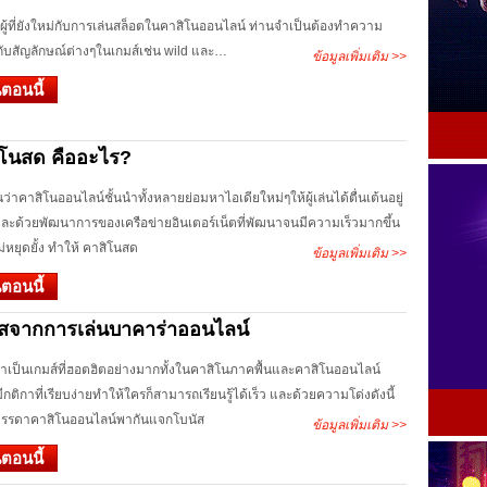
ผู้ที่ยังใหม่กับการเล่นสล็อตในคาสิโนออนไลน์ ท่านจำเป็นต้องทำความ
กับสัญลักษณ์ต่างๆในเกมส์เช่น wild และ…
ข้อมูลเพิ่มเติม >>
นตอนนี้
ิโนสด คืออะไร?
ว่าคาสิโนออนไลน์ชั้นนำทั้งหลายย่อมหาไอเดียใหม่ๆให้ผู้เล่นได้ตื่นเต้นอยู่
ละด้วยพัฒนาการของเครือข่ายอินเตอร์เน็ตที่พัฒนาจนมีความเร็วมากขึ้น
ม่หยุดยั้ง ทำให้ คาสิโนสด
ข้อมูลเพิ่มเติม >>
นตอนนี้
ัสจากการเล่นบาคาร่าออนไลน์
าเป็นเกมส์ที่ฮอตฮิตอย่างมากทั้งในคาสิโนภาคพื้นและคาสิโนออนไลน์
ีกติกาที่เรียบง่ายทำให้ใครก็สามารถเรียนรู้ได้เร็ว และด้วยความโด่งดังนี้
บรรดาคาสิโนออนไลน์พากันแจกโบนัส
ข้อมูลเพิ่มเติม >>
นตอนนี้