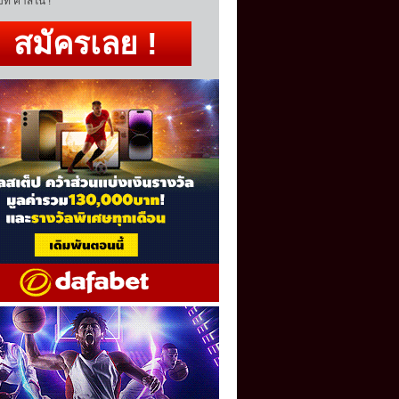
ท คาสิโน !
่นแห่งฤดูร้อนและคว้าชัยชนะสุดตื่นเต้นไปกับเกมส์สดที่คุณชื่นชอบ!
สมัครเลย !