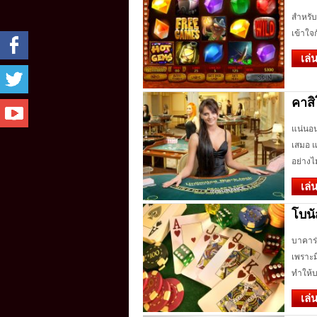
สำหรับ
เข้าใจ
เล่
คาส
แน่นอน
เสมอ แ
อย่างไ
เล่
โบน
บาคาร่
เพราะม
ทำให้
เล่